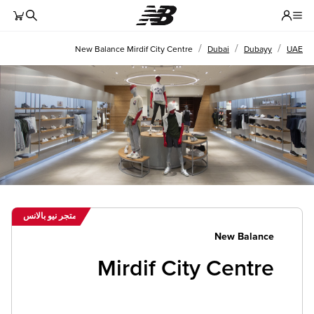
نموذج إ
Toggle Header Menu
/
/
/
New Balance Mirdif City Centre
Dubai
Dubayy
UAE
متجر نيو بالانس
New Balance
Mirdif City Centre