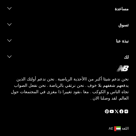
مساعدة
اتصل بنا
تسوق
الأسئلة الشائعة
دليل المقاسات
حالة الطلب
ابحث عن متجر
نبذة عنا
الشحن معلومات
ابدأ عملية الإرجاع
أهدافنا
لك
مسؤول القيادة
The TRACK at New Balance
حسابي
الوظائف
تقديم فكرة
خريطة الموقع
نحن ندعم شيئا أكبر من االأحذية الرياضية . نحن ندعم أولئك الذين
يدفعهم شغفهم بلا خوف . نحن نرتقي بالرياضة . نحن نفعل الصواب
تجاه الناس و الكوكب . معا ،نقود تغييرا ذا مغزى في المجتمعات حول
العالم. لقد وصلنا الان .
اللغة
AE